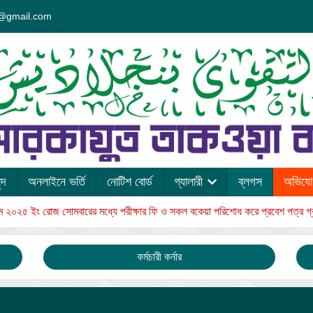
@gmail.com
ন্দ
অনলাইনে ভর্তি
নোটিশ বোর্ড
গ্যালারী
ব্লগস
অভিযোগ
০২৫ ইং রোজ সোমবারের মধ্যে পরীক্ষার ফি ও সকল বকেয়া পরিশোধ করে প্রবেশ পত্র গ্রহণ
কর্মচারী কর্নার