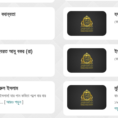
বদান্যতা
হ
।
কো
 হযরত আবু বকর (রা)
ই
।
কো
রুল ইসলাম
মু
সলাম! যার গান কবিতা গল্পে বার বার
বা
... [
আরও পড়ুন
]
১৯
পড়