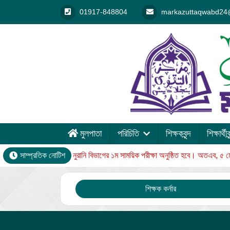
01917-848804
markazuttaqwabd24
মুলপাতা
পরিচিতি
শিক্ষকবৃন্দ
শিক্ষার্থীবৃ
ইং রোজ বুধবার থেকে নুরানি বিভাগের ১ম সাময়িক পরীক্ষা অনুষ্ঠিত হবে। অতএব, ৫ মে ২
সাম্প্রতিক নোটিশ
শিক্ষক কর্নার