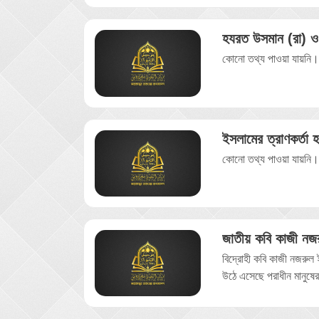
হযরত উসমান (রা) ও 
কোনো তথ্য পাওয়া যায়নি
ইসলামের ত্রাণকর্তা
কোনো তথ্য পাওয়া যায়নি
জাতীয় কবি কাজী নজ
বিদ্রোহী কবি কাজী নজরুল ই
উঠে এসেছে পরাধীন মানুষের