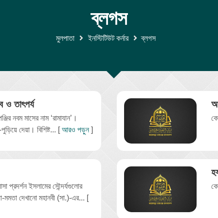
ব্লগস
মুলপাতা
ইনস্টিটিউট কর্নার
ব্লগস
ব ও তাৎপর্য
আ
ষপঞ্জির নবম মাসের নাম ‘রামাযান’।
কো
ে-পুড়িয়ে দেয়া। বিশিষ্ট... [
আরও পড়ুন
]
হ
সা প্রদর্শন ইসলামের সৌন্দর্যগুলোর
কো
-মমতা দেখানো মহানবী (সা.)-এর... [