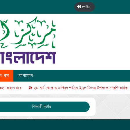
লগইন
 বক্স
যোগাযোগ
 করতে হবে
২৮ মার্চ থেকে ৬ এপ্রিল পর্যন্ত ইদুল ফিতর উপলক্ষে শ্রেণি কার্যক্রম 
শিক্ষার্থী কর্নার