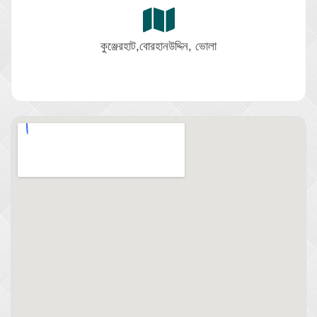
কুঞ্জেরহাট,বোরহানউদ্দিন, ভোলা