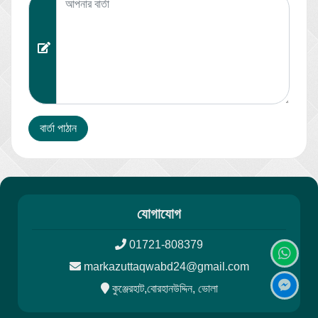
যোগাযোগ
01721-808379
markazuttaqwabd24@gmail.com
কুঞ্জেরহাট,বোরহানউদ্দিন, ভোলা