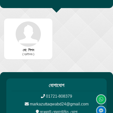
মো: শিপন
( ড্রাইভার )
যোগাযোগ
01721-808379
markazuttaqwabd24@gmail.com
কুঞ্জেরহাট,বোরহানউদ্দিন, ভোলা