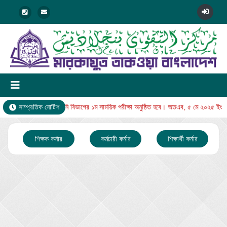
ং রোজ বুধবার থেকে নুরানি বিভাগের ১ম সাময়িক পরীক্ষা অনুষ্ঠিত হবে। অতএব, ৫ মে ২০২৫ ইং রো
সাম্প্রতিক নোটিশ
শিক্ষক কর্নার
কর্মচারী কর্নার
শিক্ষার্থী কর্নার