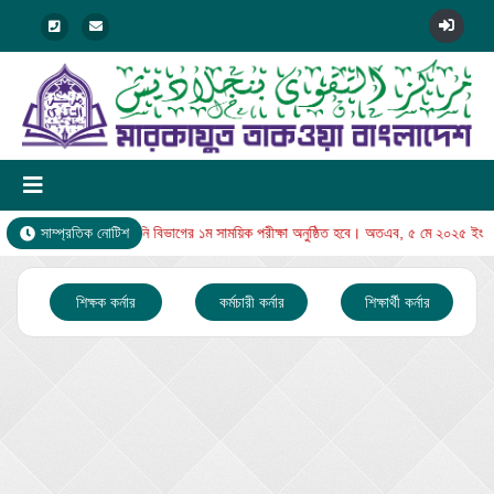
ং রোজ বুধবার থেকে নুরানি বিভাগের ১ম সাময়িক পরীক্ষা অনুষ্ঠিত হবে। অতএব, ৫ মে ২০২৫ ইং রো
সাম্প্রতিক নোটিশ
শিক্ষক কর্নার
কর্মচারী কর্নার
শিক্ষার্থী কর্নার