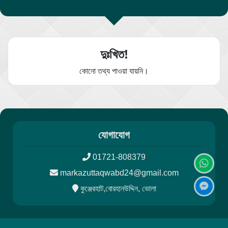
দুঃখিত!
কোনো তথ্য পাওয়া যায়নি।
যোগাযোগ
01721-808379
markazuttaqwabd24@gmail.com
কুঞ্জেরহাট,বোরহানউদ্দিন, ভোলা